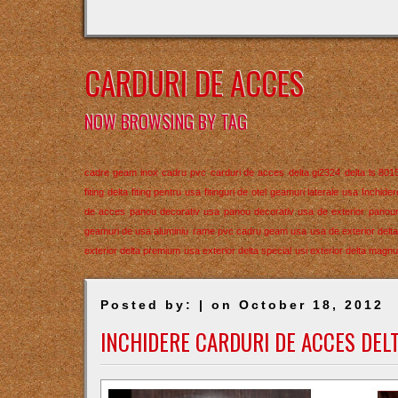
CARDURI DE ACCES
NOW BROWSING BY TAG
cadre geam inox
cadru pvc
carduri de acces
delta gi2324
delta ls 801
fiting delta
fiting pentru usa
fitinguri de otel
geamuri laterale usa
Inchider
de acces
panou decorativ usa
panou decorativ usa de exterior
panour
geamuri de usa aluminiu
rame pvc cadru geam usa
usa de exterior del
exterior delta premium
usa exterior delta special
usi exterior delta magn
Posted by: | on October 18, 2012
INCHIDERE CARDURI DE ACCES DEL