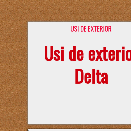
USI DE EXTERIOR
Usi de exteri
Delta