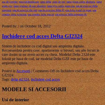
usa de exterior
panouri luminoase
rame delta
rame de otel
rame geam cadru aluminiu
rame
geam pvc
rame geamuri de usa aluminiu
rame pvc cadru geam usa
usa de exterior delta
magnum
usa de exterior din otel
usa de exteriror delta 45
usa delta grand cu geam
usa
exterior delta premium
usa exterior delta special
usi exterior delta magnum 4c
Posted by: | on October 18, 2012
Inchidere cod acces Delta GI2324
Sistem de inchidere cu cod digital sau amprenta digitala.
Recomandata pentru case, apartamente si birouri, sau alte locuri in
care dorim sa nu avem acces cu cheia. Modelul Delta 2324 este
folosit pe baza de cod, iar modelul Delta GZF este pe baza de
amprenta digitala.
Posted in
Accesorii
|
Comments Off
on Inchidere cod acces Delta
GI2324
Tags:
delta gi2324
,
inchidere cod acces
MODELE SI ACCESORII
Usi de interior