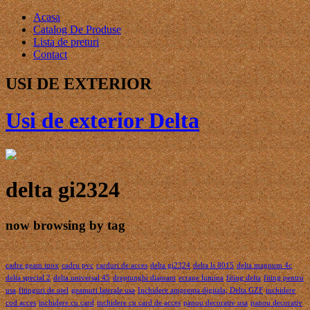
Acasa
Catalog De Produse
Lista de preturi
Contact
USI DE EXTERIOR
Usi de exterior Delta
delta gi2324
now browsing by tag
cadre geam inox
cadru pvc
carduri de acces
delta gi2324
delta ls 8015
delta magnum 4c
delta special 2
delta universal 45
dreptunghi diamant
ecrane lumina
fiting delta
fiting pentru
usa
fitinguri de otel
geamuri laterale usa
Inchidere amprenta digitala; Delta GZF
inchidere
cod acces
inchidere cu card
inchidere cu card de acces
panou decorativ usa
panou decorativ