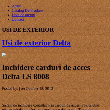
Acasa
Catalog De Produse
Lista de preturi
Contact
USI DE EXTERIOR
Usi de exterior Delta
Inchidere carduri de acces
Delta LS 8008
Posted by: | on October 18, 2012
Sistem de inchidere controlat prin carduri de acces. Foarte utile
pentru spitale, hoteluri, sanatorii, case de oaspeti. Trei tipuri de