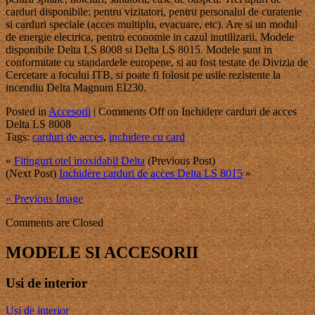
carduri disponibile: pentru vizitatori, pentru personalul de curatenie
si carduri speciale (acces multiplu, evacuare, etc). Are si un modul
de energie electrica, pentru economie in cazul inutilizarii. Modele
disponibile Delta LS 8008 si Delta LS 8015. Modele sunt in
conformitate cu standardele europene, si au fost testate de Divizia de
Cercetare a focului ITB, si poate fi folosit pe usile rezistente la
incendiu Delta Magnum EI230.
Posted in
Accesorii
|
Comments Off
on Inchidere carduri de acces
Delta LS 8008
Tags:
carduri de acces
,
inchidere cu card
«
Fitinguri otel inoxidabil Delta
(Previous Post)
(Next Post)
Inchidere carduri de acces Delta LS 8015
»
« Previous Image
Comments are Closed
MODELE SI ACCESORII
Usi de interior
Usi de interior