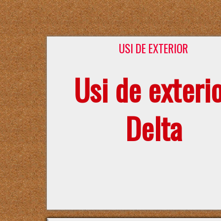
USI DE EXTERIOR
Usi de exteri
Delta