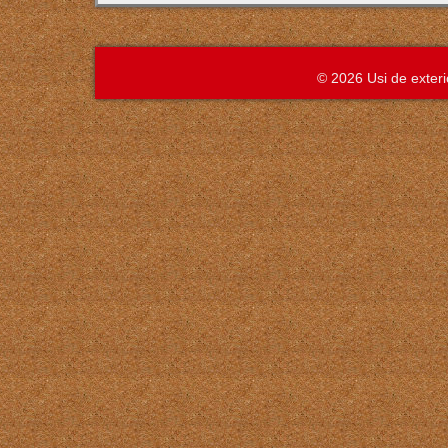
экспертов
© 2026 Usi de exte