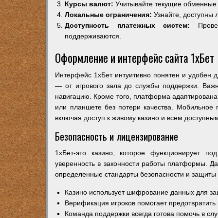
Курсы валют:
Учитывайте текущие обменные к
Локальные ограничения:
Узнайте, доступны 
Доступность платежных систем:
Провер
поддерживаются.
Оформление и интерфейс сайта 1хБет
Интерфейс 1хБет интуитивно понятен и удобен 
— от игрового зала до службы поддержки. Важ
навигацию. Кроме того, платформа адаптирована 
или планшете без потери качества. Мобильное 
включая доступ к живому казино и всем доступны
Безопасность и лицензирование
1хБет-это казино, которое функционирует по
уверенность в законности работы платформы. Да
определенные стандарты безопасности и защиты 
Казино использует шифрование данных для з
Верификация игроков помогает предотвратить
Команда поддержки всегда готова помочь в сл