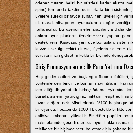
ödenen tutarın belirli bir yüzdesi kadar ekstra meb
spins) formunda takdim edilir. Hatta kimi sistemler
üyelere sürekli bir fayda sunar. Yeni üyeler için ver
ek olarak altyapının oyuncularına değer verdiğini 
Kullanıcılar, bu özendirmeler aracılığıyla daha d
onların oyun planlarını ilerletme ve altyapının gen
destek verir. Kısacası, yeni üye bonusları, sistem i
kuvvetli ve ilgi çekici olursa, üyelerin sisteme 
serüveninizin gidişatını köklü bir biçimde dönüştürebil
Giriş Promosyonları ve İlk Para Yatırma Öze
Hoş geldin setleri ve başlangıç ödeme ödülleri, ç
yöntemlerden biridir ve bunların ayrıntılarını kavr
icra ettiği ilk yahut ilk birkaç ödeme eylemine ka
burada sistem, yatırdığınız miktarın tespit edilmiş 
tavan değere dek. Misal olarak, %100 başlangıç öd
bir oyuncu, hesabında 1000 TL destekle birlikte cem’
galibiyet imkanını yükseltir. Bir diğer popüler bo
makinelerinde geçerli ücretsiz oyun hakları sunar.
tehlikesiz bir biçimde tecrübe etmek için şahane bi