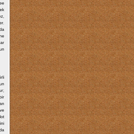
ree
rek
ez,
er.
 da
ine
dar
yun
rli
nun
ur;
bir
yan
 ve
lot
ini
yda