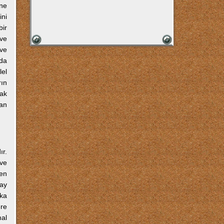
 ne
ini
bir
 ve
 ve
 da
lel
rın
nak
dan
ır.
 ve
en
ay
şka
ere
mal