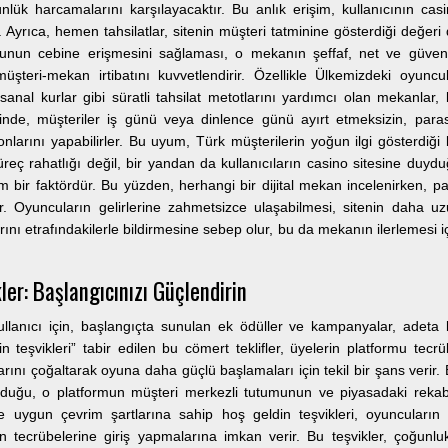
nlük harcamalarını karşılayacaktır. Bu anlık erişim, kullanıcının cas
 Ayrıca, hemen tahsilatlar, sitenin müşteri tatminine gösterdiği değeri
cunun cebine erişmesini sağlaması, o mekanın şeffaf, net ve güveni
teri-mekan irtibatını kuvvetlendirir. Özellikle Ülkemizdeki oyuncu
al kurlar gibi süratli tahsilat metotlarını yardımcı olan mekanlar,
inde, müşteriler iş günü veya dinlence günü ayırt etmeksizin, para
larını yapabilirler. Bu uyum, Türk müşterilerin yoğun ilgi gösterdiği 
üreç rahatlığı değil, bir yandan da kullanıcıların casino sitesine duyd
bir faktördür. Bu yüzden, herhangi bir dijital mekan incelenirken, p
 Oyuncuların gelirlerine zahmetsizce ulaşabilmesi, sitenin daha uz
ı etrafındakilerle bildirmesine sebep olur, bu da mekanın ilerlemesi i
ler: Başlangıcınızı Güçlendirin
lanıcı için, başlangıçta sunulan ek ödüller ve kampanyalar, adeta 
teşvikleri” tabir edilen bu cömert teklifler, üyelerin platformu tecr
arını çoğaltarak oyuna daha güçlü başlamaları için tekil bir şans verir. 
olduğu, o platformun müşteri merkezli tutumunun ve piyasadaki reka
 uygun çevrim şartlarına sahip hoş geldin teşvikleri, oyuncuların 
 tecrübelerine giriş yapmalarına imkan verir. Bu teşvikler, çoğunlu