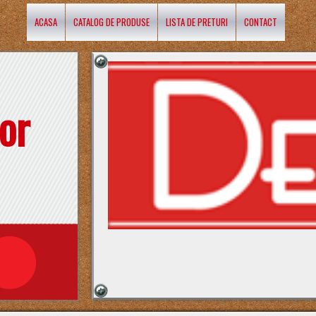
ACASA
CATALOG DE PRODUSE
LISTA DE PRETURI
CONTACT
or