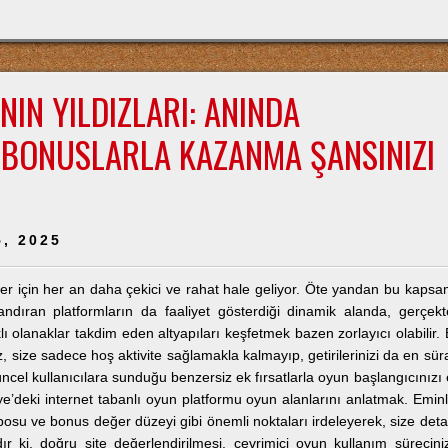
IN YILDIZLARI: ANINDA
 BONUSLARLA KAZANMA ŞANSINIZI
5, 2025
ler için her an daha çekici ve rahat hale geliyor. Öte yandan bu kapsa
andıran platformların da faaliyet gösterdiği dinamik alanda, gerçek
lı olanaklar takdim eden altyapıları keşfetmek bazen zorlayıcı olabilir.
size sadece hoş aktivite sağlamakla kalmayıp, getirilerinizi da en süra
cel kullanıcılara sunduğu benzersiz ek fırsatlarla oyun başlangıcınızı
e’deki internet tabanlı oyun platformu oyun alanlarını anlatmak. Eminl
osu ve bonus değer düzeyi gibi önemli noktaları irdeleyerek, size deta
r ki, doğru site değerlendirilmesi, çevrimiçi oyun kullanım sürecini