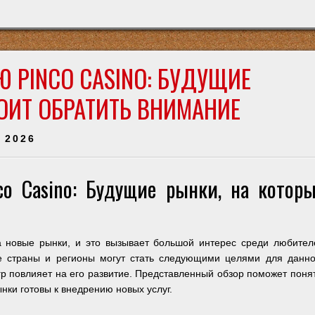
 PINCO CASINO: БУДУЩИЕ
ОИТ ОБРАТИТЬ ВНИМАНИЕ
, 2026
o Casino: Будущие рынки, на котор
а новые рынки, и это вызывает большой интерес среди любител
ие страны и регионы могут стать следующими целями для данно
гр повлияет на его развитие. Представленный обзор поможет понят
ынки готовы к внедрению новых услуг.