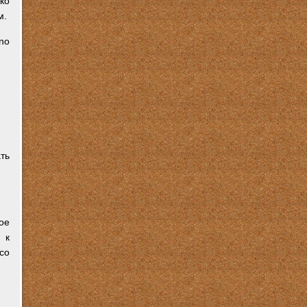
ко
м.
no
ть
ое
 к
co