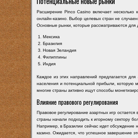
Потенциальные новые рынки
Расширение Pinco Casino включает несколько к
онлайн-казино. Выбор целевых стран не случаен
Основные рынки, которые рассматриваются для 
Мексика
Бразилия
Новая Зеландия
Филиппины
Индия
Каждое из этих направлений предлагается для 
населения и потенциальной прибыли, которую м
многие страны активно ищут способы монетизиро
Влияние правового регулирования
Правовое регулирование азартных игр остается
страны начали подходить к игорному сектору бо
Например, в Бразилии сейчас идет обсуждение н
казино. Ожидается, что успешное завершение эт