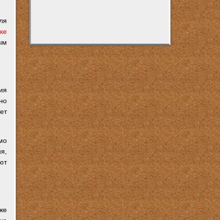
ля
ке
ым
ия
но
ет
мо
я,
ют
же