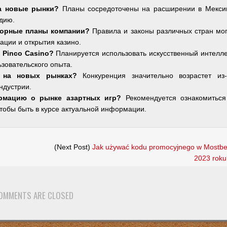
а новые рынки?
Планы сосредоточены на расширении в Мексик
дию.
горные планы компании?
Правила и законы различных стран мог
ации и открытия казино.
 Pinco Casino?
Планируется использовать искусственный интелле
зовательского опыта.
я на новых рынках?
Конкуренция значительно возрастет из-
ндустрии.
рмацию о рынке азартных игр?
Рекомендуется ознакомиться
чтобы быть в курсе актуальной информации.
(Next Post)
Jak używać kodu promocyjnego w Mostbe
2023 roku
OMMENTS ARE CLOSED