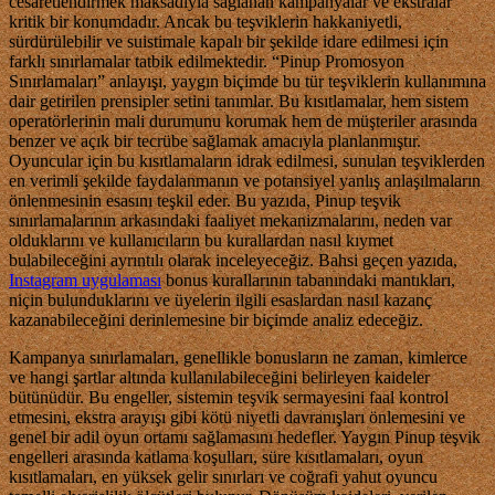
cesaretlendirmek maksadıyla sağlanan kampanyalar ve ekstralar
kritik bir konumdadır. Ancak bu teşviklerin hakkaniyetli,
sürdürülebilir ve suistimale kapalı bir şekilde idare edilmesi için
farklı sınırlamalar tatbik edilmektedir. “Pinup Promosyon
Sınırlamaları” anlayışı, yaygın biçimde bu tür teşviklerin kullanımına
dair getirilen prensipler setini tanımlar. Bu kısıtlamalar, hem sistem
operatörlerinin mali durumunu korumak hem de müşteriler arasında
benzer ve açık bir tecrübe sağlamak amacıyla planlanmıştır.
Oyuncular için bu kısıtlamaların idrak edilmesi, sunulan teşviklerden
en verimli şekilde faydalanmanın ve potansiyel yanlış anlaşılmaların
önlenmesinin esasını teşkil eder. Bu yazıda, Pinup teşvik
sınırlamalarının arkasındaki faaliyet mekanizmalarını, neden var
olduklarını ve kullanıcıların bu kurallardan nasıl kıymet
bulabileceğini ayrıntılı olarak inceleyeceğiz. Bahsi geçen yazıda,
Instagram uygulaması
bonus kurallarının tabanındaki mantıkları,
niçin bulunduklarını ve üyelerin ilgili esaslardan nasıl kazanç
kazanabileceğini derinlemesine bir biçimde analiz edeceğiz.
Kampanya sınırlamaları, genellikle bonusların ne zaman, kimlerce
ve hangi şartlar altında kullanılabileceğini belirleyen kaideler
bütünüdür. Bu engeller, sistemin teşvik sermayesini faal kontrol
etmesini, ekstra arayışı gibi kötü niyetli davranışları önlemesini ve
genel bir adil oyun ortamı sağlamasını hedefler. Yaygın Pinup teşvik
engelleri arasında katlama koşulları, süre kısıtlamaları, oyun
kısıtlamaları, en yüksek gelir sınırları ve coğrafi yahut oyuncu