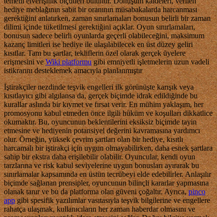
temelli elverişlilik ölçütleri bulunur. Dönüşüm kaideleri, verilen
hediye meblağının sabit bir oranının müsabakalarda harcanması
gerektiğini anlatırken, zaman sınırlamaları bonusun belirli bir zaman
dilimi içinde tüketilmesi gerektiğini açıklar. Oyun sınırlamaları,
bonusun sadece belirli oyunlarda geçerli olabileceğini, maksimum
kazanç limitleri ise hediye ile ulaşılabilecek en üst düzey geliri
kısıtlar. Tam bu şartlar, tekliflerin özel olarak gerçek üyelere
erişmesini ve
Wiki platformu
gibi emniyetli işletmelerin uzun vadeli
istikrarını desteklemek amacıyla planlanmıştır
İştirakçiler nezdinde teşvik engelleri ilk görünüşte karışık veya
kısıtlayıcı gibi algılansa da, gerçek biçimde idrak edildiğinde bu
kurallar aslında bir kıymet ve fırsat verir. En mühim yaklaşım, her
promosyonu kabul etmeden önce ilgili hüküm ve koşulları dikkatlice
okumaktır. Bu, oyuncunun beklentilerini eksiksiz biçimde tayin
etmesine ve hediyenin potansiyel değerini kavramasına yardımcı
olur. Örneğin, yüksek çevrim şartları olan bir hediye, kısıtlı
harcamalı bir iştirakçi için uygun olmayabilirken, daha esnek şartlara
sahip bir ekstra daha erişilebilir olabilir. Oyuncular, kendi oyun
tarzlarına ve risk kabul seviyelerine uygun bonusları ayırarak bu
sınırlamalar kapsamında en üstün tecrübeyi elde edebilirler. Anlaşılır
biçimde sağlanan prensipler, oyuncunun bilinçli kararlar yapmasına
olanak tanır ve bu da platforma olan güveni çoğaltır. Ayrıca,
pinco
app
gibi spesifik yazılımlar vasıtasıyla teşvik bilgilerine ve engellere
rahatça ulaşmak, kullanıcıların her zaman haberdar olmasını ve