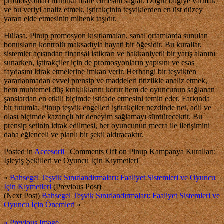
promosyonları mantıklı idare etmesini sağlar. Doğru bilgiye varmak
ve bu veriyi analiz etmek, iştirakçinin teşviklerden en üst düzey
yararı elde etmesinin mihenk taşıdır.
Hülasa, Pinup promosyon kısıtlamaları, sanal ortamlarda sunulan
bonusların kontrolü maksadıyla hayati bir öğesidir. Bu kurallar,
sistemler açısından finansal istikrarı ve hakkaniyetli bir yarış alanını
sunarken, iştirakçiler için de promosyonların yapısını ve esas
faydasını idrak etmelerine imkan verir. Herhangi bir teşvikten
yararlanmadan evvel prensip ve maddeleri titizlikle analiz etmek,
hem muhtemel düş kırıklıklarını korur hem de oyuncunun sağlanan
şanslardan en etkili biçimde istifade etmesini temin eder. Farkında
bir tutumla, Pinup teşvik engelleri iştirakçiler nezdinde net, adil ve
olası biçimde kazançlı bir deneyim sağlamayı sürdürecektir. Bu
prensip setinin idrak edilmesi, her oyuncunun mecra ile iletişimini
daha eğlenceli ve planlı bir şekil aldıracaktır.
Posted in
Accesorii
|
Comments Off
on Pinup Kampanya Kuralları:
İşleyiş Şekilleri ve Oyuncu İçin Kıymetleri
«
Bahsegel Teşvik Sınırlandırmaları: Faaliyet Sistemleri ve Oyuncu
İçin Kıymetleri
(Previous Post)
(Next Post)
Bahsegel Teşvik Sınırlandırmaları: Faaliyet Sistemleri ve
Oyuncu İçin Önemleri
»
« Previous Image