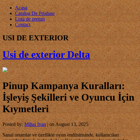
Acasa
Catalog De Produse
Lista de preturi
Contact
USI DE EXTERIOR
Usi de exterior Delta
Pinup Kampanya Kuralları:
İşleyiş Şekilleri ve Oyuncu İçin
Kıymetleri
Posted by:
Mihai Ivan
| on August 13, 2025
Sanal ortamlar ve özellikle oyun endüstrisinde, kullanıcıları