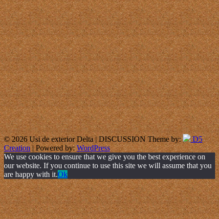
© 2026 Usi de exterior Delta | DISCUSSION Theme by:
D5
Creation
| Powered by:
WordPress
We use cookies to ensure that we give you the best experience on
our website. If you continue to use this site we will assume that you
are happy with it.
Ok