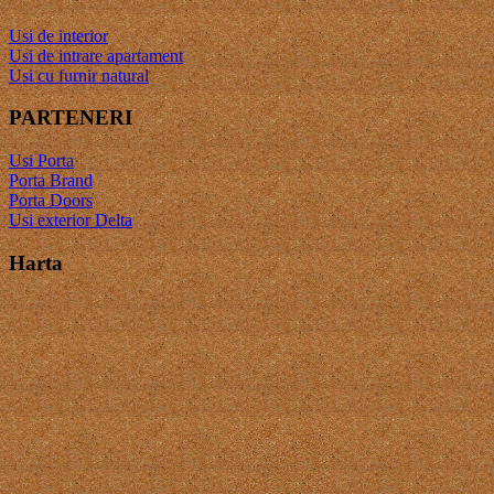
Usi de interior
Usi de intrare apartament
Usi cu furnir natural
PARTENERI
Usi Porta
Porta Brand
Porta Doors
Usi exterior Delta
Harta