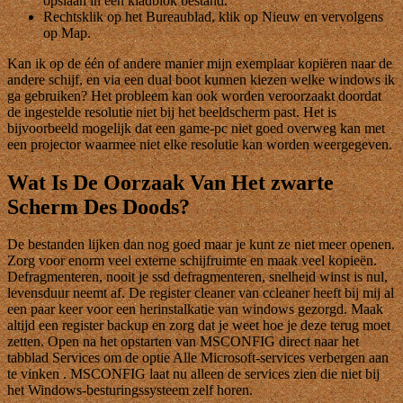
opslaan in een kladblok bestand.
Rechtsklik op het Bureaublad, klik op Nieuw en vervolgens
op Map.
Kan ik op de één of andere manier mijn exemplaar kopiëren naar de
andere schijf, en via een dual boot kunnen kiezen welke windows ik
ga gebruiken? Het probleem kan ook worden veroorzaakt doordat
de ingestelde resolutie niet bij het beeldscherm past. Het is
bijvoorbeeld mogelijk dat een game-pc niet goed overweg kan met
een projector waarmee niet elke resolutie kan worden weergegeven.
Wat Is De Oorzaak Van Het zwarte
Scherm Des Doods?
De bestanden lijken dan nog goed maar je kunt ze niet meer openen.
Zorg voor enorm veel externe schijfruimte en maak veel kopieën.
Defragmenteren, nooit je ssd defragmenteren, snelheid winst is nul,
levensduur neemt af. De register cleaner van ccleaner heeft bij mij al
een paar keer voor een herinstalkatie van windows gezorgd. Maak
altijd een register backup en zorg dat je weet hoe je deze terug moet
zetten. Open na het opstarten van MSCONFIG direct naar het
tabblad Services om de optie Alle Microsoft-services verbergen aan
te vinken . MSCONFIG laat nu alleen de services zien die niet bij
het Windows-besturingssysteem zelf horen.