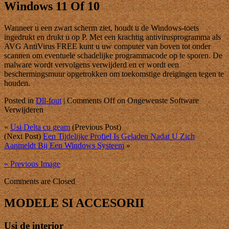
Windows 11 Of 10
Wanneer u een zwart scherm ziet, houdt u de Windows-toets
ingedrukt en drukt u op P. Met een krachtig antivirusprogramma als
AVG AntiVirus FREE kunt u uw computer van boven tot onder
scannen om eventuele schadelijke programmacode op te sporen. De
malware wordt vervolgens verwijderd en er wordt een
beschermingsmuur opgetrokken om toekomstige dreigingen tegen te
houden.
Posted in
Dll-fout
|
Comments Off
on Ongewenste Software
Verwijderen
«
Usi Delta cu geam
(Previous Post)
(Next Post)
Een Tijdelijke Profiel Is Geladen Nadat U Zich
Aanmeldt Bij Een Windows Systeem
»
« Previous Image
Comments are Closed
MODELE SI ACCESORII
Usi de interior