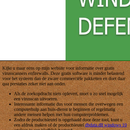
Kijkt u maar eens op mijn website voor informatie over gratis
virusscanners enfirewalls. Deze gratis software is minder belastend
voor het systeem dan de zware commerciële pakketten en doet daar
qua prestaties zeker niet aan onder.
Als de zoekopdracht niets oplevert, moet u zo snel mogelijk
een virusscan uitvoeren.
Interessante informatie dus voor mensen die overwegen een
computerhulp aan huis-dienst te beginnen of regelmatig
andere mensen helpen met hun computerproblemen.
Zodra de productsleutel is opgehaald door deze tool, kunt u
een afdruk maken of de productsleutel
dbdata.dll windows 10