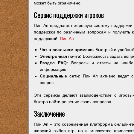
может быть ограничено.
Сервис поддержки игроков
Пин Ап предлагает хорошую систему поддержки д
поддержки по различным вопросам и получить 
поддержкой:
Пин Ап
Чат в реальном времени:
Быстрый и удобный 
Электронная почта:
Возможность задать вопро
Раздел FAQ:
Вопросы и ответы на наибол
информацию.
Социальные сети:
Пин Ап активно ведет св
вопрос.
Эти сервисы делают взаимодействие с игров
быстро найти решение своих вопросов.
Заключение
Пин Ап – это современная платформа онлайн-ге
широкий выбор игр, но и множество привлека