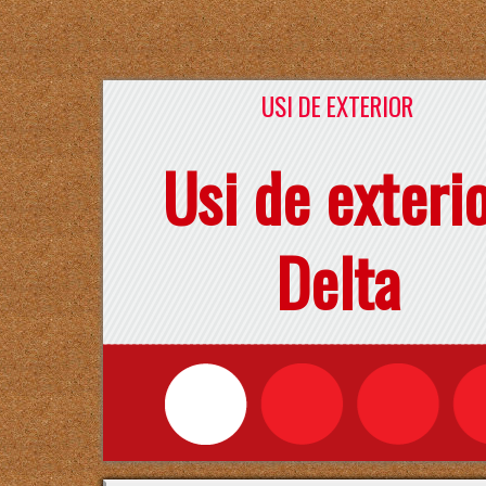
USI DE EXTERIOR
Usi de exteri
Delta