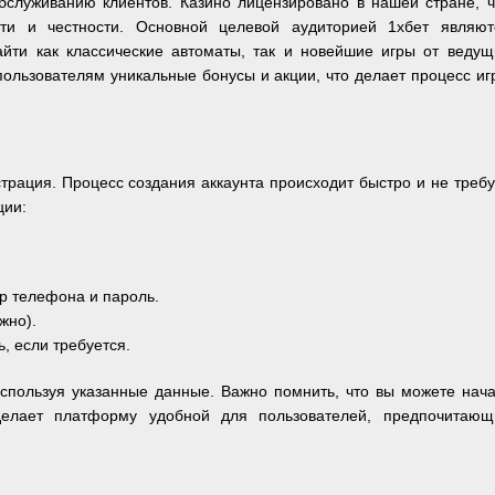
бслуживанию клиентов. Казино лицензировано в нашей стране, ч
ти и честности. Основной целевой аудиторией 1хбет являют
айти как классические автоматы, так и новейшие игры от ведущ
пользователям уникальные бонусы и акции, что делает процесс иг
страция. Процесс создания аккаунта происходит быстро и не требу
ции:
р телефона и пароль.
жно).
, если требуется.
 используя указанные данные. Важно помнить, что вы можете нача
делает платформу удобной для пользователей, предпочитающ