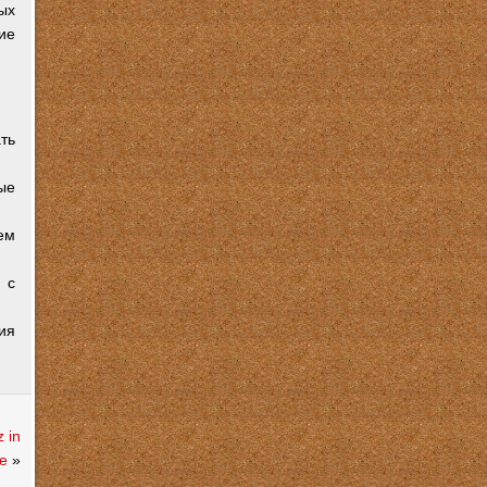
ых
ие
ть
ые
ем
 с
ия
 in
e
»