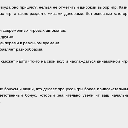
откуда оно пришло?, нельзя не отметить и широкий выбор игр. Кази
ых игр, а также раздел с живыми дилерами. Вот основные категор
и современных игровых автоматов.
 другие.
 дилерами в реальном времени.
обавляет разнообразия.
сможет найти что-то на свой вкус и наслаждаться динамичной игр
е бонусы и акции, что делает процесс игры более привлекательны
ветственный бонус, который значительно увеличит ваш начальн
: