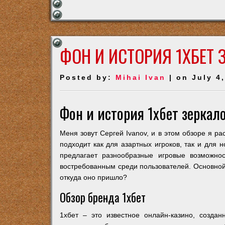
ФОН И ИСТОРИЯ 1ХБЕТ 
Posted by:
Mihai Ivan
| on July 4
Фон и история 1хбет зеркал
Меня зовут Сергей Ivanov, и в этом обзоре я ра
подходит как для азартных игроков, так и для 
предлагает разнообразные игровые возможнос
востребованным среди пользователей. Основной
откуда оно пришло?
Обзор бренда 1хбет
1хбет – это известное онлайн-казино, созда