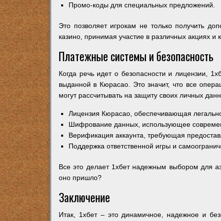
Промо-коды для специальных предложений.
Это позволяет игрокам не только получить доп
казино, принимая участие в различных акциях и к
Платежные системы и безопасность
Когда речь идет о безопасности и лицензии, 1х
выданной в Кюрасао. Это значит, что все опер
могут рассчитывать на защиту своих личных дан
Лицензия Кюрасао, обеспечивающая легальнос
Шифрование данных, использующее современ
Верификация аккаунта, требующая предостав
Поддержка ответственной игры и самоогранич
Все это делает 1хбет надежным выбором для аз
оно пришло?
Заключение
Итак, 1хбет – это динамичное, надежное и бе