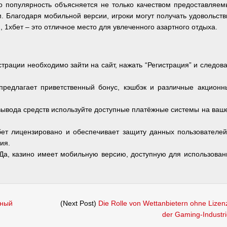
о популярность объясняется не только качеством предоставляем
. Благодаря мобильной версии, игроки могут получать удовольств
, 1хбет – это отличное место для увлеченного азартного отдыха.
трации необходимо зайти на сайт, нажать “Регистрация” и следова
редлагает приветственный бонус, кэшбэк и различные акционн
ывода средств используйте доступные платёжные системы на ваш
ет лицензировано и обеспечивает защиту данных пользователей
ия.
Да, казино имеет мобильную версию, доступную для использован
ьный
(Next Post)
Die Rolle von Wettanbietern ohne Lizenz
der Gaming-Industri