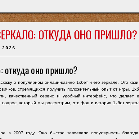
ЗЕРКАЛО: ОТКУДА ОНО ПРИШЛО?
, 2026
о: откуда оно пришло?
сскажу о популярном онлайн-казино 1хбет и его зеркале. Это кази
новичков, стремящихся получить положительный опыт от игры. 1хб
ти, качественный сервис и удобный интерфейс, что делает е
 вопрос, который мы рассмотрим, это фон и история 1хбет зеркал
нное в 2007 году. Оно быстро завоевало популярность благода