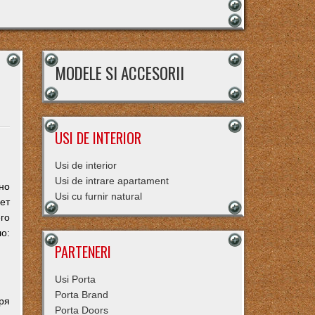
MODELE SI ACCESORII
USI DE INTERIOR
Usi de interior
Usi de intrare apartament
но
Usi cu furnir natural
ет
го
о:
PARTENERI
Usi Porta
Porta Brand
ря
Porta Doors