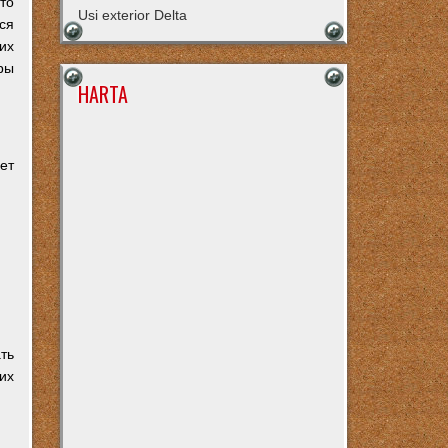
то
Usi exterior Delta
ся
их
ры
HARTA
ет
ть
их